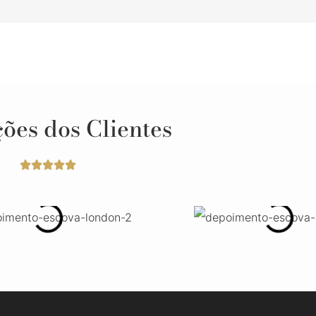
ões dos Clientes




