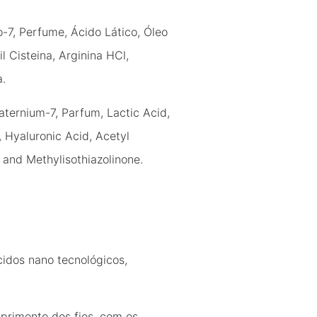
-7, Perfume, Ácido Lático, Óleo
l Cisteina, Arginina HCl,
a.
ternium-7, Parfum, Lactic Acid,
, Hyaluronic Acid, Acetyl
e and Methylisothiazolinone.
cidos nano tecnológicos,
primento dos fios, com os