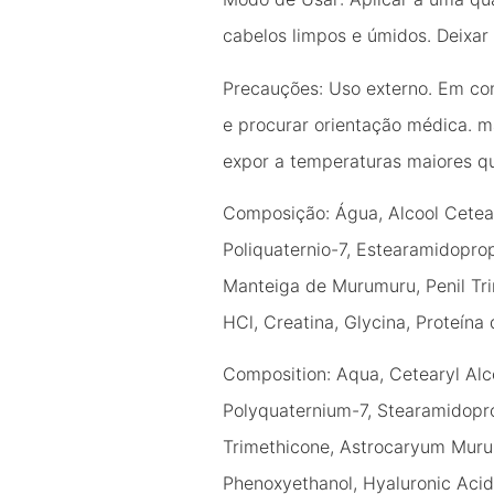
cabelos limpos e úmidos. Deixar
Precauções: Uso externo. Em co
e procurar orientação médica. ma
expor a temperaturas maiores q
Composição: Água, Alcool Cetearí
Poliquaternio-7, Estearamidoprop
Manteiga de Murumuru, Penil Trim
HCl, Creatina, Glycina, Proteína 
Composition: Aqua, Cetearyl Alc
Polyquaternium-7, Stearamidopro
Trimethicone, Astrocaryum Muru
Phenoxyethanol, Hyaluronic Acid,