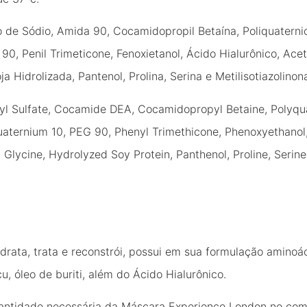
o de Sódio, Amida 90, Cocamidopropil Betaína, Poliquaternio
 90, Penil Trimeticone, Fenoxietanol, Ácido Hialurônico, Aceti
ja Hidrolizada, Pantenol, Prolina, Serina e Metilisotiazolinon
l Sulfate, Cocamide DEA, Cocamidopropyl Betaine, Polyqua
iquaternium 10, PEG 90, Phenyl Trimethicone, Phenoxyethanol
, Glycine, Hydrolyzed Soy Protein, Panthenol, Proline, Serin
rata, trata e reconstrói, possui em sua formulação aminoá
 óleo de buriti, além do Ácido Hialurônico.
antidade necessária da Máscara Experience London no com