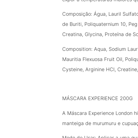
Composição: Água, Lauril Sulfat
de Buriti, Poliquaternium 10, Peg
Creatina, Glycina, Proteína de So
Composition: Aqua, Sodium Laury
Mauritia Flexuosa Fruit Oil, Pol
Cysteine, Arginine HCl, Creatine
MÁSCARA EXPERIENCE 200G
A Máscara Experience London hid
manteiga de murumuru e cupuaçu,
Modo de Usar: Aplicar a uma qu