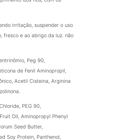
ndo irritação, suspender o uso
 fresco e ao abrigo da luz. não
rentrinômio, Peg 90,
eticona de Fenil Aminopropil,
ico, Acetil Cisteina, Arginina
zolinona.
Chloride, PEG 90,
Fruit Oil, Aminopropyl Phenyl
lorum Seed Butter,
ed Soy Protein, Panthenol,