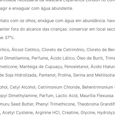
 agir e enxaguar com água abundante.
ntato com os olhos, enxágue com água em abundância. have
nter fora do alcance das crianças. conservar em local seco,
ue 37°c.
lico, Álcool Cetilico, Cloreto de Cetrimônio, Cloreto de Be
il Dimetilamina, Perfume, Ácido Lático, Óleo de Buriti, Trim
eticone, Manteiga de Cupuaçu, Fenoxietanol, Ácido Hialurôn
de Soja Hidrolizada, Pantenol, Prolina, Serina and Metilisotia
ohol, Cetyl Alcohol, Cetrimonium Chloride, Behentrimonium 
pyl Dimethylamine, Parfum, Lactic Acid, Mauritia Flexuosa 
muru Seed Butter, Phenyl Trimethicone, Theobroma Grandif
 Acetyl Cysteine, Arginine HCl, Creatine, Glycine, Hydrolyz