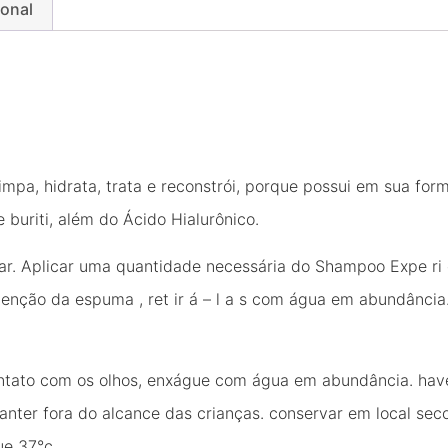
ional
pa, hidrata, trata e reconstrói, porque possui em sua fo
 buriti, além do Ácido Hialurônico.
ar. Aplicar uma quantidade necessária do Shampoo Expe ri 
tenção da espuma , ret ir á – l a s com água em abundância
ntato com os olhos, enxágue com água em abundância. have
nter fora do alcance das crianças. conservar em local seco,
ue 37°c.