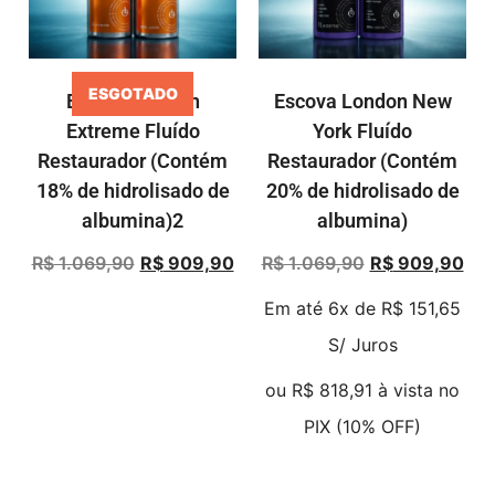
ESGOTADO
Escova London
Escova London New
Extreme Fluído
York Fluído
Restaurador (Contém
Restaurador (Contém
18% de hidrolisado de
20% de hidrolisado de
albumina)2
albumina)
R$
1.069,90
R$
909,90
R$
1.069,90
R$
909,90
Em até 6x de
R$
151,65
S/ Juros
ou
R$
818,91
à vista no
PIX (10% OFF)