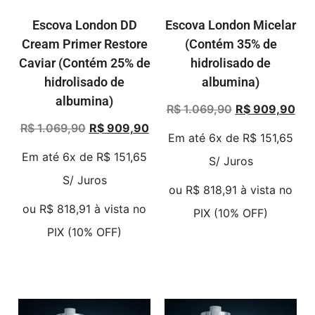
Escova London DD
Escova London Micelar
Cream Primer Restore
(Contém 35% de
Caviar (Contém 25% de
hidrolisado de
hidrolisado de
albumina)
albumina)
R$
1.069,90
R$
909,90
R$
1.069,90
R$
909,90
Em até 6x de
R$
151,65
Em até 6x de
R$
151,65
S/ Juros
S/ Juros
ou
R$
818,91
à vista no
ou
R$
818,91
à vista no
PIX (10% OFF)
PIX (10% OFF)