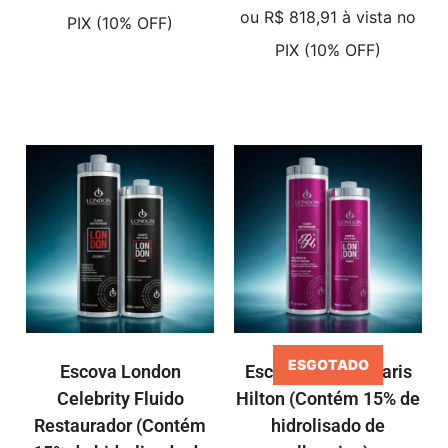
ou
R$
818,91
à vista no
PIX (10% OFF)
PIX (10% OFF)
ESGOTADO
Escova London
Escova London Paris
Celebrity Fluido
Hilton (Contém 15% de
Restaurador (Contém
hidrolisado de