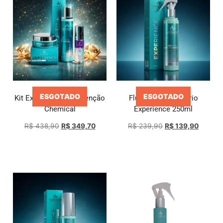
ESGOTADO
ESGOTADO
Kit Experience Manutenção
Fluído Extraordinário
Chemical
Experience 250ml
R$
438,90
R$
349,70
R$
239,90
R$
139,90